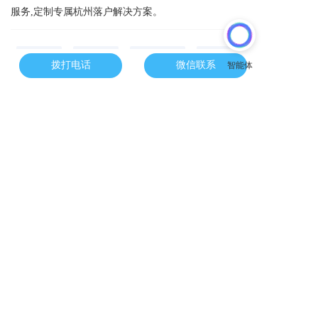
服务,定制专属杭州落户解决方案。
杭州
积分
分数线
学历
拨打电话
微信联系
上一篇 :
杭州留学生落户政策2022年最新版,学历落户条件攻略指南来了!
下一篇 :
杭州高技能人才落户条件
分享到：
长按或扫码识别 分享给好友