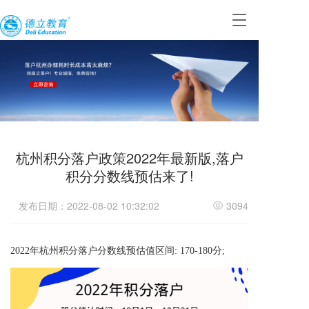
T
o
g
g
l
e
n
a
v
i
杭州积分落户政策2022年最新版,落户
g
a
积分分数线预估来了!
t
i
发布日期：2022-08-02 10:32:02
3094
o
n
2022年杭州积分落户分数线预估值区间: 170-180分;