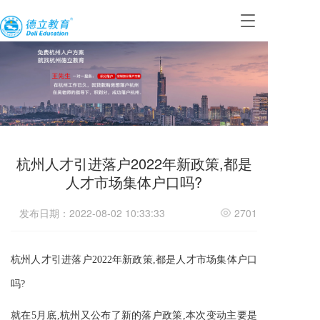
T
o
g
g
l
e
n
a
v
i
杭州人才引进落户2022年新政策,都是
g
a
人才市场集体户口吗?
t
i
发布日期：2022-08-02 10:33:33
2701
o
n
杭州人才引进落户2022年新政策,都是人才市场集体户口
吗?
就在
5
月底,杭州又公布了新的落户政策,本次变动主要是