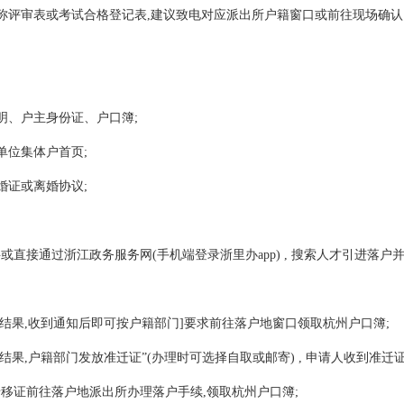
称评审表或考试合格登记表,建议致电对应派出所户籍窗口或前往现场确认
;
明、户主身份证、户口簿;
单位集体户首页;
婚证或离婚协议;
直接通过浙江政务服务网(手机端登录浙里办app) , 搜索人才引进落户
批结果,收到通知后即可按户籍部门]要求前往落户地窗口领取杭州户口簿;
结果,户籍部门发放准迁证”(办理时可选择自取或邮寄) , 申请人收到准迁
移证前往落户地派出所办理落户手续,领取杭州户口簿;