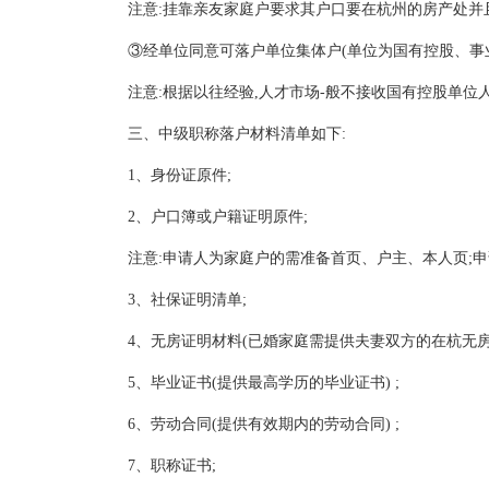
注意:挂靠亲友家庭户要求其户口要在杭州的房产处并且“人
③经单位同意可落户单位集体户(单位为国有控股、事业单
注意:根据以往经验,人才市场-般不接收国有控股单位
三、中级职称落户材料清单如下:
1、身份证原件;
2、户口簿或户籍证明原件;
注意:申请人为家庭户的需准备首页、户
主
、本人页;
3、社保证明清单;
4、无房证明材料(已婚家庭需提供夫妻双方的在杭无房证
5、毕业证书(提供最高学历的毕业证书) ;
6、劳动合同(提供有效期内的劳动合同) ;
7、职称证书;