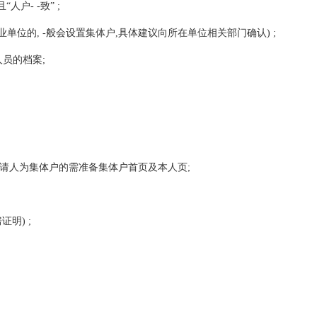
户- -致” ;
位的, -般会设置集体户,具体建议向所在单位相关部门确认) ;
人员的档案;
申请人为集体户的需准备集体户首页及本人页;
明) ;