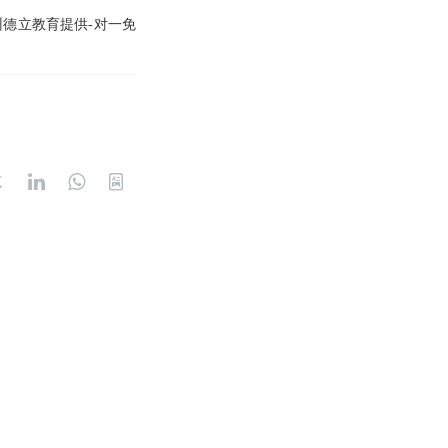
州
德立教育
提供-对一免