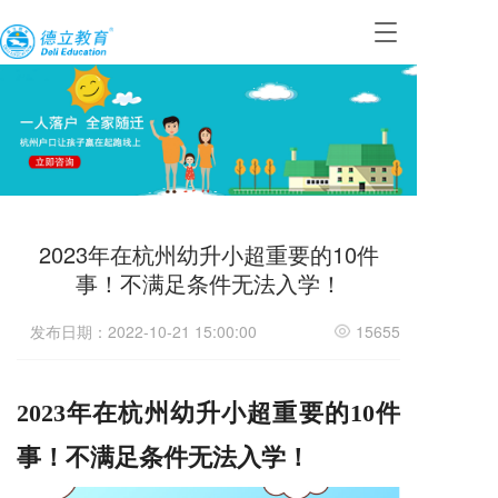
T
o
g
g
l
e
n
a
v
i
2023年在杭州幼升小超重要的10件
g
a
事！不满足条件无法入学！
t
i
发布日期：2022-10-21 15:00:00
15655
o
n
2023年在杭州幼升小超重要的10件
事！
不满足条件无法入学！