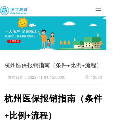
T
o
g
g
l
e
n
a
v
i
杭州医保报销指南（条件+比例+流程）
g
a
t
发布日期：2022-11-04 15:00:00
12872
i
o
n
杭州医保报销指南（条件
+比例+流程）