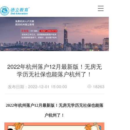
T
o
g
g
l
e
n
a
v
i
2022年杭州落户12月最新版！无房无
g
a
学历无社保也能落户杭州了！
t
i
发布日期：2022-12-01 15:00:00
18263
o
n
2022年杭州落户12月最新版！无房无学历无社保也能落
户杭州了！