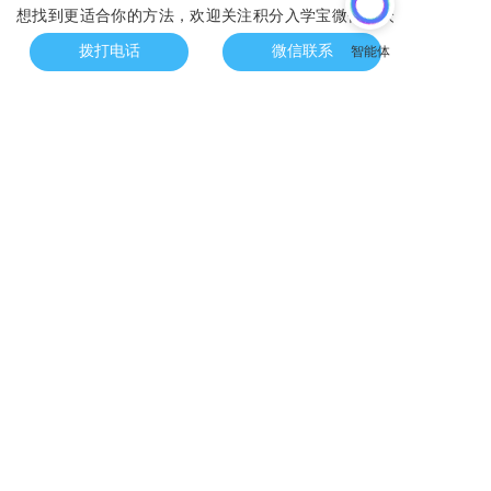
想找到更适合你的方法，欢迎关注积分入学宝微信公众
拨打电话
微信联系
号！帮你一对一的定制最适合你的落户方法！
杭州
杭州落户
积分落户
学历落户
技能落户
职称落户
投靠落户
高层次人才落户
上一篇 :
不是所有初中生都能考杭二、学军！外地户籍可以在杭州中考吗？个别生是什么？杭州户籍外地学籍可以在杭州中考吗？
下一篇 :
2023年杭州幼儿园春季招生超重要的7件事！公办插班学位有限！
分享到：