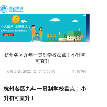
T
o
g
g
l
e
n
a
v
i
杭州各区九年一贯制学校盘点！小升初
g
a
可直升！
t
i
发布日期：2022-12-17 15:00:00
16764
o
n
杭州各区九年一贯制学校盘点！
小
升初可直升！