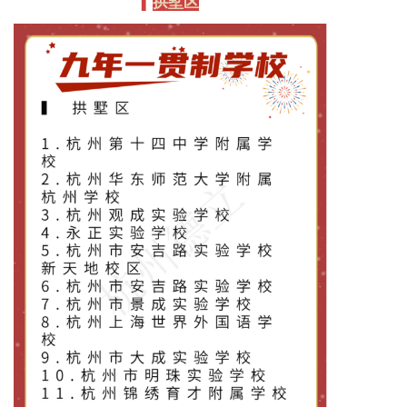
拱墅区
▍