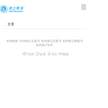
T
o
g
g
文章
l
e
n
a
友情链接:
杭州德立头条号
杭州德立百家号
杭州德立搜狐号
杭州落户知乎
v
i
支持
反馈
关注
数据
g
a
t
i
o
n