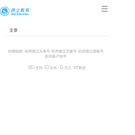
T
o
g
g
文章
l
e
n
a
友情链接:
杭州德立头条号
杭州德立百家号
杭州德立搜狐号
杭州落户知乎
v
i
支持
反馈
关注
数据
g
a
t
i
o
n