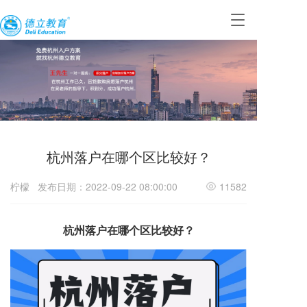
T
o
g
g
l
e
n
a
v
i
杭州落户在哪个区比较好？
g
a
t
柠檬
发布日期：2022-09-22 08:00:00
11582
i
o
n
落户在
杭州
哪个区比较好？