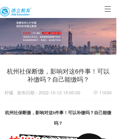
T
o
g
g
l
e
n
a
v
i
杭州社保断缴，影响对这6件事！可以
g
a
补缴吗？自己能缴吗？
t
i
柠檬
发布日期：2022-10-12 15:00:00
11630
o
n
杭州社保断缴，
影响
对这
6
件事！可以补缴吗？自己能缴
吗？