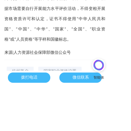
据市场需要自行开展能力水平评价活动，不得变相开展
资格资质许可和认定，证书不得使用“中华人民共和
国”、“中国”、“中华”、“国家”、“全国”、“职业资
格”或“人员资格”等字样和国徽标志。
来源|人力资源社会保障部微信公众号
杭州落户
国家职业资格设置
拨打电话
微信联系
准入类职业资格
水平评价类职业资格
上一篇 :
刚刚官宣！10月15日起，2023年度杭州少儿医保、大学生医保、其他城乡居民年度医保缴费启动！附参保缴费流程、收费标准！
下一篇 :
杭州社保断缴，影响对这6件事！可以补缴吗？自己能缴吗？
分享到：