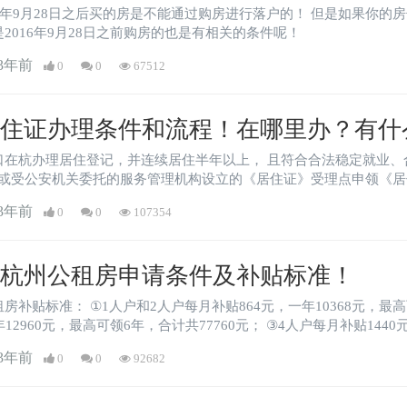
8日之后买的房是不能通过购房进行落户的！ 但是如果你的房子是在2016年9月28日之前购买的是可以直接
的; 但是2016年9月28日之前购房的也是有相关的条件呢！
3年前
0
0
67512
居住证办理条件和流程！在哪里办？有什
口在杭办理居住登记，并连续居住半年以上， 且符合合法稳定就业、
或受公安机关委托的服务管理机构设立的《居住证》受理点申领《居
安机关或受公安机关委托的服务管理机构的居住登记信息为准。 2
3年前
0
0
107354
证。
2年杭州公租房申请条件及补贴标准！
房补贴标准： ①1人户和2人户每月补贴864元，一年10368元，最高
年12960元，最高可领6年，合计共77760元； ③4人户每月补贴1440
3年前
0
0
92682