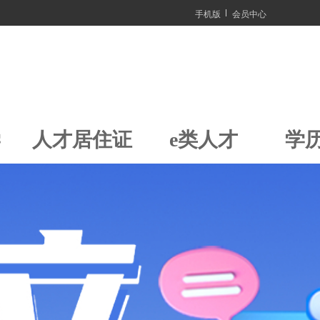
手机版
会员中心
学
人才居住证
e类人才
学