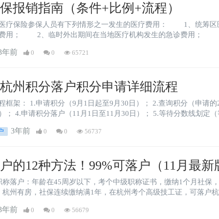
保报销指南（条件+比例+流程）
参保人员有下列情形之一发生的医疗费用： 1、统筹区医疗机构因急诊未刷社会保障卡结算而由个人
3、统筹区参保人员在统筹区外学习、工作或居
医疗机构发生的个人垫付费用； 4、办理转外就医备案的统筹区基本医疗保险参保人员在转外地
3年前
0
0
65721
定点医疗机构就医发生的个人垫付费用。
2年杭州积分落户积分申请详细流程
积分（申请的20个工作日后）； 3.打印积分有效凭证（等管
部门通知）； 6.持《积分落户准入通知
窗口办理落户。
3年前
户
0
0
56737
户的12种方法！99%可落户（11月最
落户：年龄在45周岁以下，考个中级职称证书，缴纳1个月社保，可落户杭州。 2、考高级
有房，社保连续缴纳满1年，在杭州考个高级技工证，可落户杭州。 3、考技师落户：年龄在45周岁
保连续缴纳1年，在杭州考个技师证书，可落户杭州。
3年前
0
0
56679