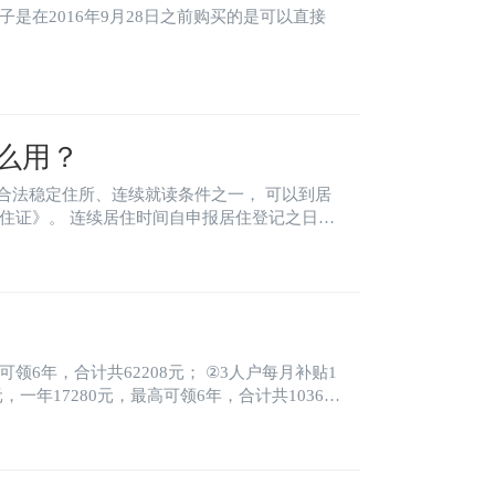
么用？
合法稳定住所、连续就读条件之一， 可以到居
住证》。 连续居住时间自申报居住登记之日起
、或者持有浙江省人才引进居住证，可直接申领
可领6年，合计共62208元； ②3人户每月补贴1
元，一年17280元，最高可领6年，合计共103680