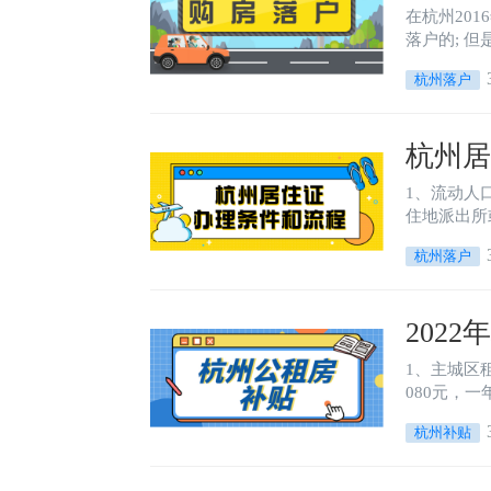
在杭州2016年9月2
落户
杭州落户
杭州
1、流动人
住地派出所
计算，以公
杭州落户
浙江省居住
202
1、主城区租
080元，一
元。
杭州补贴