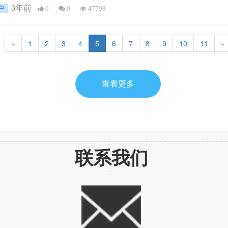
户申请的，不视作已申请积分落户！
3年前
户
0
0
47798
«
1
2
3
4
5
6
7
8
9
10
11
»
查看更多
联系我们
CONTACT US