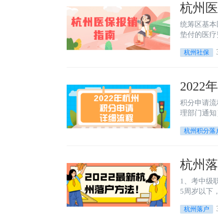
杭州医
统筹区基本医疗保险
垫付的医疗费用； 2、临时外出期间在当地医疗机构发生的急诊费用； 
住期间，在异地医保定点
杭州社保
的跨省异地
202
积分申请流程框架： 1.申请积分（9月1日起至9月30日）； 2.查询
理部门通知）； 4.申请积分落户（11月1日至11月30日）； 5.等待分数线划定（等管理
书》到户籍
杭州积分落
杭州落
1、考中级职称
5周岁以下，杭州
州有房，社
杭州落户