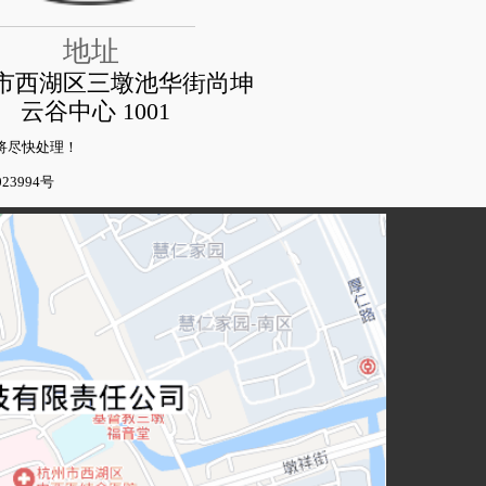
地址
市西湖区三墩池华街尚坤
云谷中心 1001 
将尽快处理！
23994号  