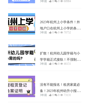
3年前
0
0
60984
学位有限！
小孩上学
2023年杭州上小学条件！外
地户口在杭州上小学的条件
3年前
0
0
70752
和方法！附：办理时间、办
理流程、办理方式、所需材
料！
小孩上学
扩散！杭州幼儿园学籍与小
学学籍正式接轨！不强制办
3年前
0
0
46151
理！但会影响这些......
小孩上学
没有不能报名！租房家庭必
备！2023年杭州幼升小报名
3年前
0
0
73131
这个证件必须有！否则影响
录取！