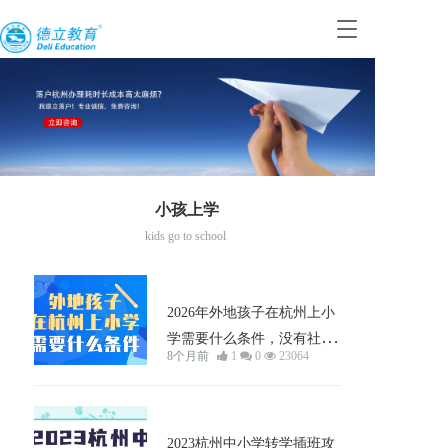
T
o
g
g
l
e
n
a
v
i
小孩上学
g
kids go to school
a
t
小孩上学
i
o
2026年外地孩子在杭州上小
n
学需要什么条件，没有社保
8个月前
1
0
23064
也能上！
小孩上学
2023杭州中小学转学插班攻