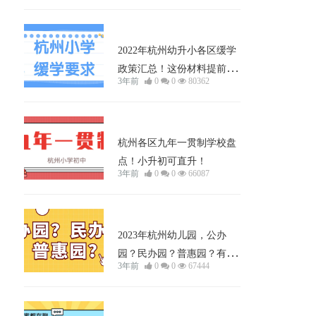
详情！
小孩上学
2022年杭州幼升小各区缓学
政策汇总！这份材料提前办
3年前
0
0
80362
理！
小孩上学
杭州各区九年一贯制学校盘
点！小升初可直升！
3年前
0
0
66087
小孩上学
2023年杭州幼儿园，公办
园？民办园？普惠园？有什
3年前
0
0
67444
么区别？
小孩上学