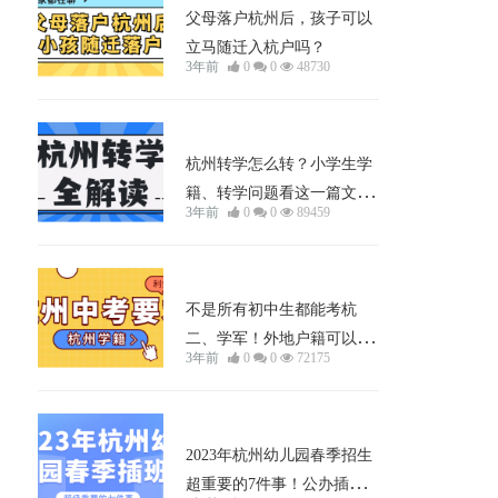
父母落户杭州后，孩子可以
立马随迁入杭户吗？
3年前
0
0
48730
小孩上学
杭州转学怎么转？小学生学
籍、转学问题看这一篇文章
3年前
0
0
89459
就够了！
小孩上学
不是所有初中生都能考杭
二、学军！外地户籍可以在
3年前
0
0
72175
杭州中考吗？个别生是什
么？杭州户籍外地学籍可以
在杭州中考吗？
小孩上学
2023年杭州幼儿园春季招生
超重要的7件事！公办插班