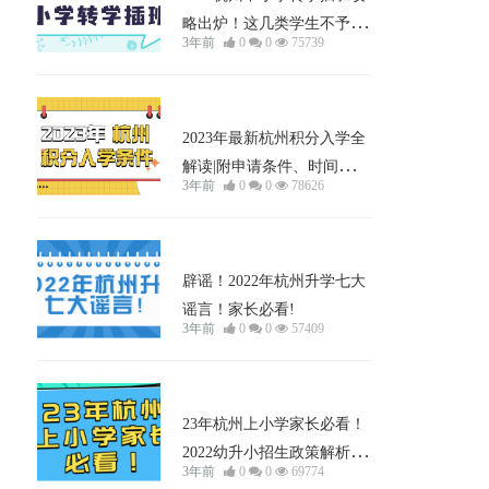
略出炉！这几类学生不予转
3年前
0
0
75739
学！
小孩上学
2023年最新杭州积分入学全
解读|附申请条件、时间、申
3年前
0
0
78626
请材料及申请流程
小孩上学
辟谣！2022年杭州升学七大
谣言！家长必看!
3年前
0
0
57409
小孩上学
23年杭州上小学家长必看！
2022幼升小招生政策解析！
3年前
0
0
69774
报名条件、报名流程、录取