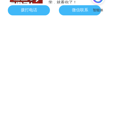
学，就看你了！
3年前
0
0
43039
拨打电话
微信联系
小孩上学
杭州小孩上学《儿童居住
证》有多重要！
3年前
0
0
46084
联系我们
CONTACT US
杭州德立文化科技有限责任公司
联系我们：15397121262  
邮  箱：373157297@qq.com 
地  址：杭州市西湖区三墩池华街尚坤云谷中心 1001 
Copyright2022 版权所有：杭州德立文化科技有限责任公司
备案号：