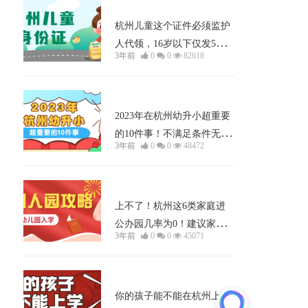
小孩上学
杭州儿童这个证件必须监护
人代领，16岁以下仅发5年
3年前
0
0
82618
有效期！越早办越好！附办
理全攻略～
小孩上学
2023年在杭州幼升小超重要
的10件事！不满足条件无法
3年前
0
0
48472
入学！
小孩上学
上不了！杭州这6类家庭进
公办园几率为0！建议家长
3年前
0
0
45071
直接报民办！！
小孩上学
你的孩子能不能在杭州上