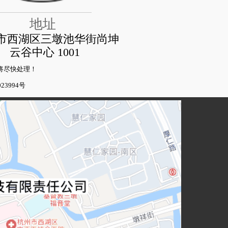
地址
市西湖区三墩池华街尚坤
云谷中心 1001 
将尽快处理！
23994号  