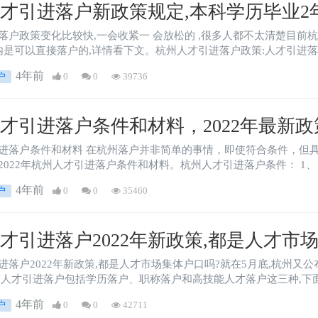
才引进落户新政策规定,本科学历毕业2
落户政策变化比较快,一会收紧一 会放松的 ,很多人都不太清楚目前
内是可以直接落户的,详情看下文。杭州人才引进落户政策:人才引进
4年前
户
0
0
39736
才引进落户条件和材料，2022年最新
简单的事情，即使符合条件，但具体流程还是有很多人不太了解，下面小编跟大
家总结一下2022年杭州人才引进落户条件和材料
4年前
户
0
0
35460
才引进落户2022年新政策,都是人才市
进落户2022年新政策,都是人才市场集体户口吗?就在5月底,杭州又
而人才引进落户包括学历落户、职称落户和高技能人才落户这三种,下
4年前
户
0
0
42711