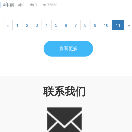
4年前
0
0
37860
«
1
2
3
4
5
6
7
8
9
10
11
»
查看更多
联系我们
CONTACT US