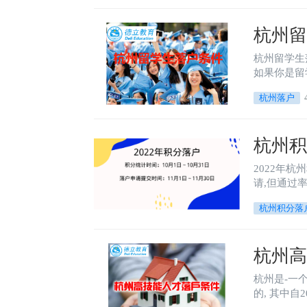
杭州留
杭州留学生
如果你是留
杭州落户
杭州积
2022年杭
请,但通过
杭州积分落
杭州
杭州是-一
的, 其中